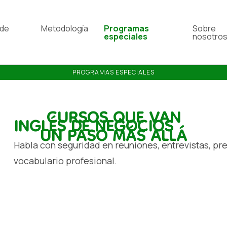
 de
Metodología
Programas
Sobre
s
especiales
nosotro
PROGRAMAS ESPECIALES
CURSOS QUE VAN
INGLÉS DE NEGOCIOS
UN PASO MÁS ALLÁ
Habla con seguridad en reuniones, entrevistas, pr
vocabulario profesional.